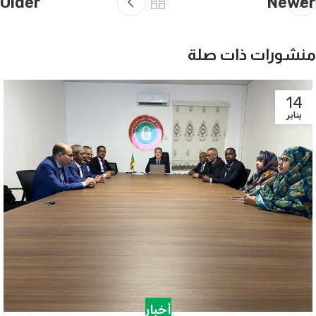
Older
Newer
منشورات ذات صلة
14
يناير
أخبار