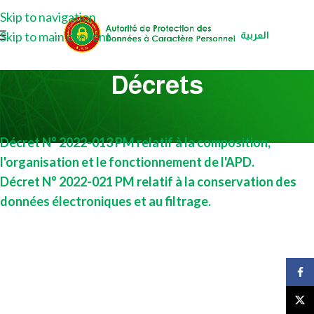
Skip to navigation
Skip to main content
العربية
Décrets
Décret N° 2022-013 PM relatif à la composition,
l'organisation et le fonctionnement de l'APD.
Décret N° 2022-021 PM relatif à la conservation des
données électroniques et au filtrage.
Face
X