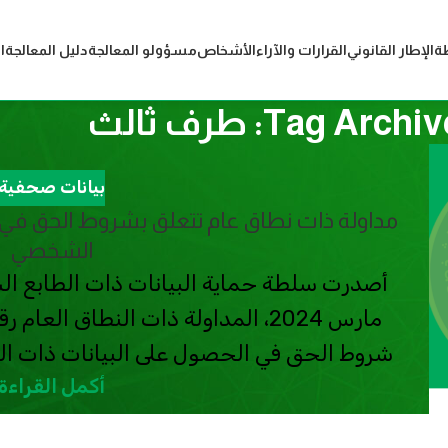
ة
الإطار القانوني
القرارات والآراء
الأشخاص
مسؤولو المعالجة
دليل المعالجة
ا
Tag Arch: طرف ثالث
بيانات صحفية
مداولة ذات نطاق عام تتعلق بشروط الحق في ا
الشخصي
شروط الحق في الحصول على البيانات ذات الط
أكمل القراءة