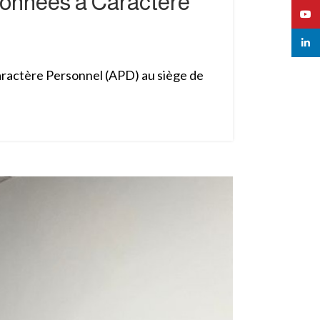
 Données à Caractère
YouT
linked
Caractère Personnel (APD) au siège de