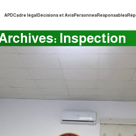
APD
Cadre légal
Décisions et Avis
Personnes
Responsables
Rép
Archives: Inspection